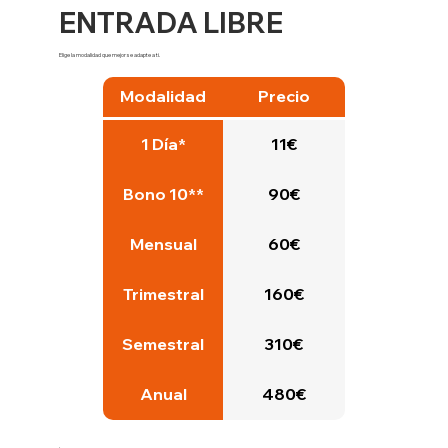
ENTRADA LIBRE
Elige la modalidad que mejor se adapte a ti.
Modalidad
Precio
1 Día*
11€
Bono 10**
90€
Mensual
60€
Trimestral
160€
Semestral
310€
Anual
480€